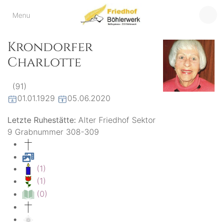
Friedhof
Menu
der virtuelle Friedhof
von Böhlerwerk
Böhlerwerk
Krondorfer
Charlotte
(91)
01.01.1929
05.06.2020
Letzte Ruhestätte:
Alter Friedhof Sektor
9 Grabnummer 308-309
(1)
(1)
(0)