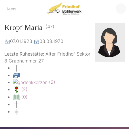
Friedhof
Menu
der virtuelle Friedhof
von Böhlerwerk
Böhlerwerk
Kropf Maria
(47)
07.01.1923
03.03.1970
Letzte Ruhestätte:
Alter Friedhof Sektor
8 Grabnummer 27
(2)
(2)
(0)