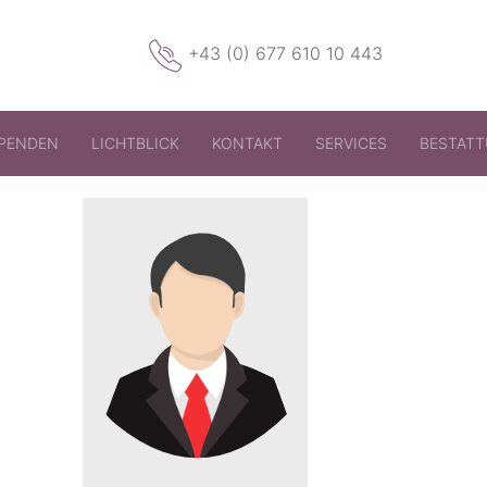
+43 (0) 677 610 10 443
PENDEN
LICHTBLICK
KONTAKT
SERVICES
BESTAT