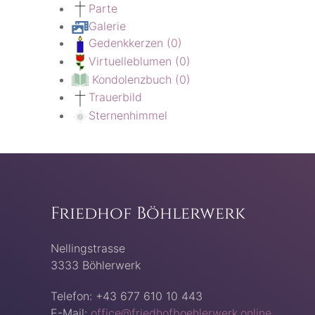
Parte
Galerie
Gedenkkerzen
(0)
Virtuelleblumen
(0)
Kondolenzbuch
(0)
Trauerbild
Sternenhimmel
Friedhof Böhlerwerk
Nellingstrasse
3333 Böhlerwerk
Telefon: +43 677 610 10 443
E-Mail:
office@friedhofboehlerwerk.online