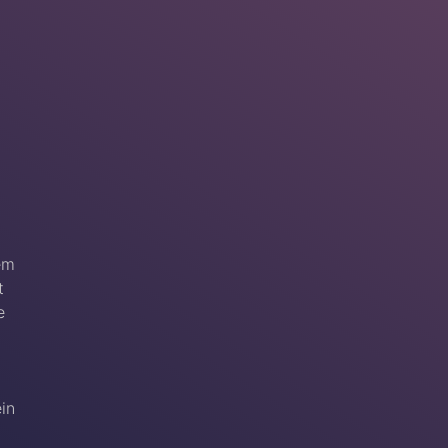
em
t
e
ein