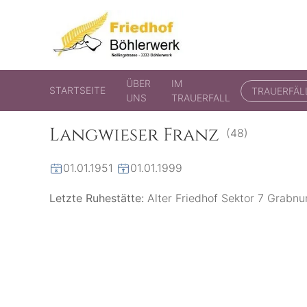
Friedhof Böhlerwerk
der virtuelle Friedhof von Böhlerwerk
ÜBER
IM
STARTSEITE
TRAUERFÄL
UNS
TRAUERFALL
Langwieser Franz
(48)
01.01.1951
01.01.1999
Letzte Ruhestätte:
Alter Friedhof Sektor 7 Grab