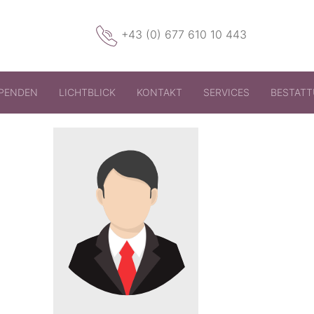
+43 (0) 677 610 10 443
PENDEN
LICHTBLICK
KONTAKT
SERVICES
BESTAT