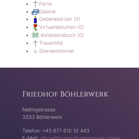
Parte
Galerie
Gedenkkerzen
(0)
Virtuelleblumen
(0)
Kondolenzbuch
(0)
Trauerbild
Sternenhimmel
Friedhof Böhlerwerk
Nellingstrasse
3333 Böhlerwerk
Telefon: +43 677 610 10 443
E-Mail:
office@friedhofboehlerwerk.online