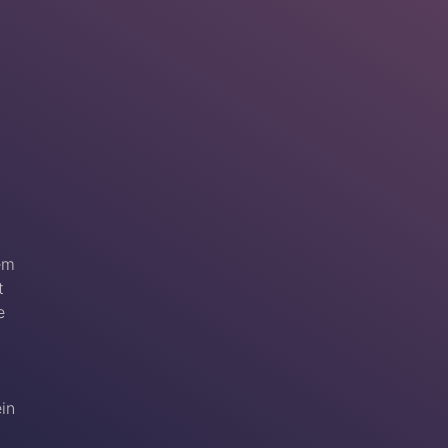
em
t
e
ein