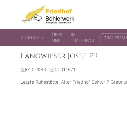
Friedhof Böhlerwerk
der virtuelle Friedhof von Böhlerwerk
ÜBER
IM
STARTSEITE
TRAUERFÄL
UNS
TRAUERFALL
Langwieser Josef
(71)
01.01.1900
01.01.1971
Letzte Ruhestätte:
Alter Friedhof Sektor 7 Grab