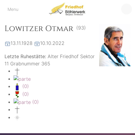
Friedhof
Menu
der virtuelle Friedhof
von Böhlerwerk
Böhlerwerk
Lowitzer Otmar
(93)
13.11.1928
10.10.2022
Letzte Ruhestätte:
Alter Friedhof Sektor
11 Grabnummer 365
(0)
(0)
(0)