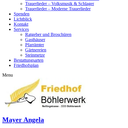
Trauerlieder – Volksmusik & Schlager
Trauerlieder – Moderne Trauerlieder
Spenden
Lichtblick
Kontakt
Services
Ratgeber und Broschüren
Gasthäuser
Pfarrämter
Gärtnereien
Steinmetze
Bestattungsarten
Friedhofsplan
Menu
Friedhof Böhlerwerk
der virtuelle Friedhof von Böhlerwerk
Mayer Angela