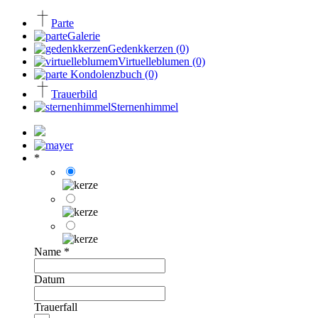
Parte
Galerie
Gedenkkerzen
(0)
Virtuelleblumen
(0)
Kondolenzbuch
(0)
Trauerbild
Sternenhimmel
*
Name
*
Datum
Trauerfall