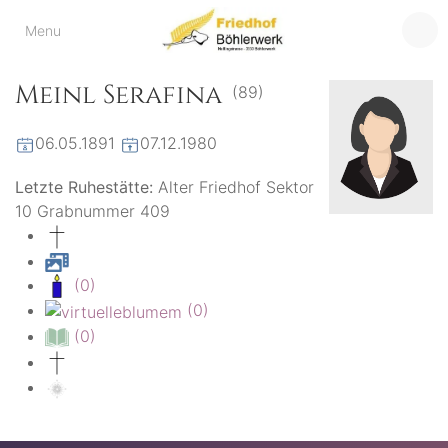
Friedhof
Menu
der virtuelle Friedhof
von Böhlerwerk
Böhlerwerk
Meinl Serafina
(89)
06.05.1891
07.12.1980
Letzte Ruhestätte:
Alter Friedhof Sektor
10 Grabnummer 409
(0)
(0)
(0)