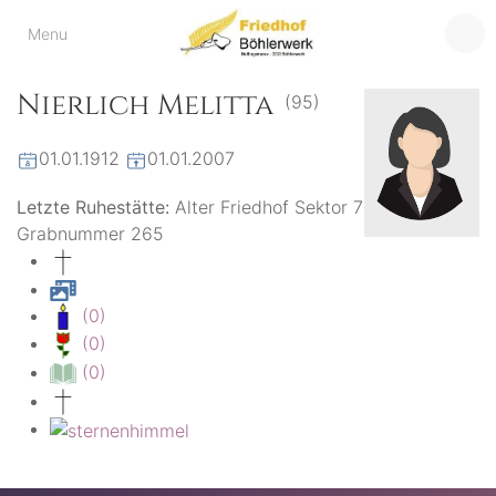
Friedhof
Menu
der virtuelle Friedhof
von Böhlerwerk
Böhlerwerk
Nierlich Melitta
(95)
01.01.1912
01.01.2007
Letzte Ruhestätte:
Alter Friedhof Sektor 7
Grabnummer 265
(0)
(0)
(0)