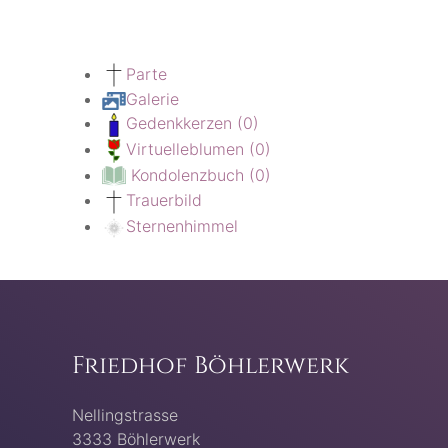
Parte
Galerie
Gedenkkerzen
(0)
Virtuelleblumen
(0)
Kondolenzbuch
(0)
Trauerbild
Sternenhimmel
Friedhof Böhlerwerk
Nellingstrasse
3333 Böhlerwerk