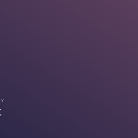
em
t
e