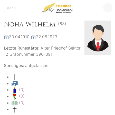
Friedhof
Menu
der virtuelle Friedhof
von Böhlerwerk
Böhlerwerk
Noha Wilhelm
(63)
30.04.1910
22.08.1973
Letzte Ruhestätte:
Alter Friedhof Sektor
12 Grabnummer 390-391
Sonstiges:
aufgelassen
(0)
(0)
(0)