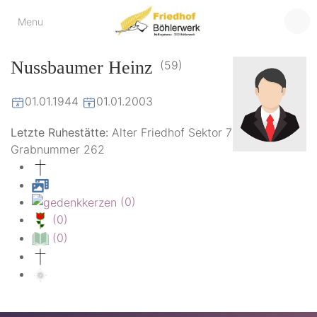
Friedhof
Menu
der virtuelle Friedhof
von Böhlerwerk
Böhlerwerk
Nussbaumer Heinz
(59)
01.01.1944
01.01.2003
Letzte Ruhestätte:
Alter Friedhof Sektor 7
Grabnummer 262
(0)
(0)
(0)