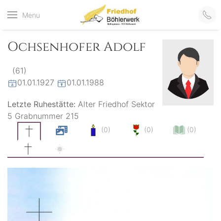
Friedhof
Menu
der virtuelle Friedhof
von Böhlerwerk
Böhlerwerk
Ochsenhofer Adolf
(61)
01.01.1927
01.01.1988
Letzte Ruhestätte:
Alter Friedhof Sektor
5 Grabnummer 215
(0)
(0)
(0)