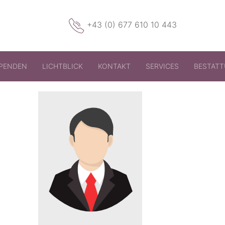
+43 (0) 677 610 10 443
PENDEN
LICHTBLICK
KONTAKT
SERVICES
BESTAT