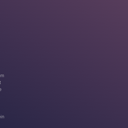
em
t
e
ein