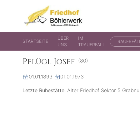
Friedhof Böhlerwerk
der virtuelle Friedhof von Böhlerwerk
ÜBER
IM
STARTSEITE
TRAUERFÄL
UNS
TRAUERFALL
Pflügl Josef
(80)
01.01.1893
01.01.1973
Letzte Ruhestätte:
Alter Friedhof Sektor 5 Grab