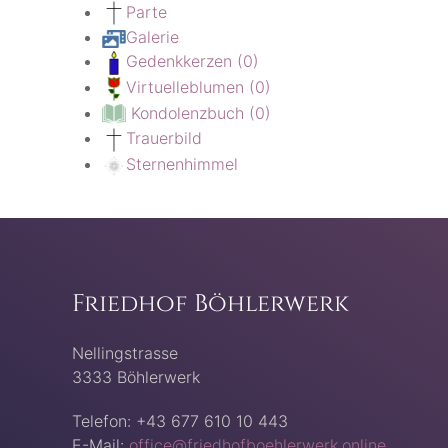
Parte
Galerie
Gedenkkerzen
(0)
Virtuelleblumen
(0)
Kondolenzbuch
(0)
Trauerbild
Sternenhimmel
Friedhof Böhlerwerk
Nellingstrasse
3333 Böhlerwerk
Telefon: +43 677 610 10 443
E-Mail:
office@friedhofboehlerwerk.online