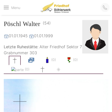
Friedhof
Menu
der virtuelle Friedhof
von Böhlerwerk
Böhlerwerk
Pöschl Walter
(54)
01.01.1945
01.01.1999
Letzte Ruhestätte:
Alter Friedhof Sektor 7
Grabnummer 303
(0)
(0)
(0)