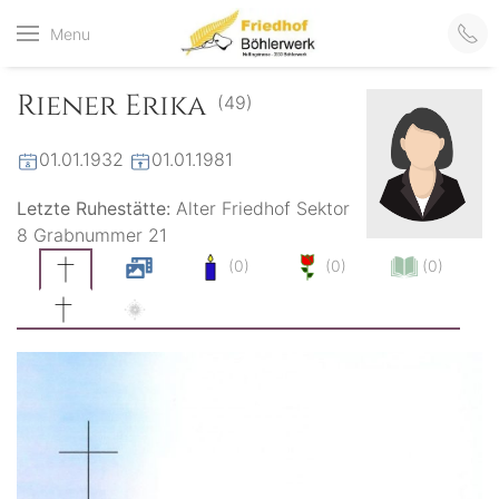
Friedhof
Menu
der virtuelle Friedhof
von Böhlerwerk
Böhlerwerk
Riener Erika
(49)
01.01.1932
01.01.1981
Letzte Ruhestätte:
Alter Friedhof Sektor
8 Grabnummer 21
(0)
(0)
(0)