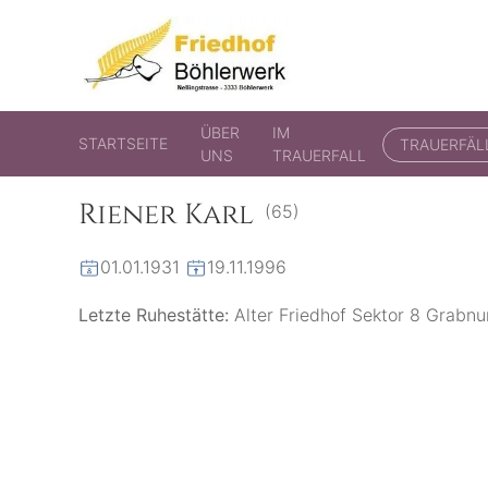
Friedhof Böhlerwerk
der virtuelle Friedhof von Böhlerwerk
ÜBER
IM
STARTSEITE
TRAUERFÄL
UNS
TRAUERFALL
Riener Karl
(65)
01.01.1931
19.11.1996
Letzte Ruhestätte:
Alter Friedhof Sektor 8 Grabn