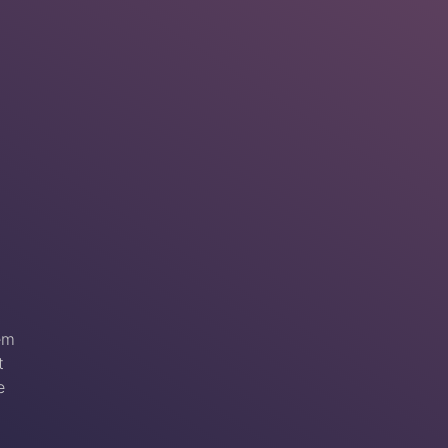
em
t
e