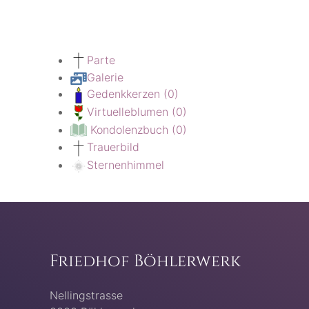
Parte
Galerie
Gedenkkerzen
(0)
Virtuelleblumen
(0)
Kondolenzbuch
(0)
Trauerbild
Sternenhimmel
Friedhof Böhlerwerk
Nellingstrasse