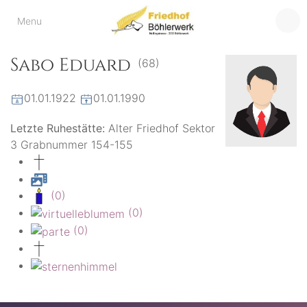
Friedhof
Menu
der virtuelle Friedhof
von Böhlerwerk
Böhlerwerk
Sabo Eduard
(68)
01.01.1922
01.01.1990
Letzte Ruhestätte:
Alter Friedhof Sektor
3 Grabnummer 154-155
(0)
(0)
(0)