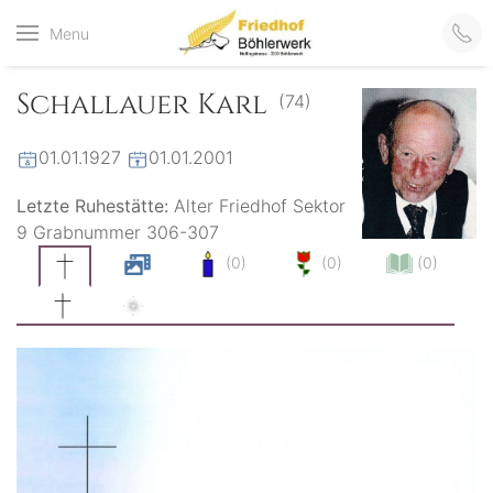
Friedhof
Menu
der virtuelle Friedhof
von Böhlerwerk
Böhlerwerk
Schallauer Karl
(74)
01.01.1927
01.01.2001
Letzte Ruhestätte:
Alter Friedhof Sektor
9 Grabnummer 306-307
(0)
(0)
(0)