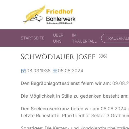
Friedhof Böhlerwerk
der virtuelle Friedhof von Böhlerwerk
ÜBER
IM
STARTSEITE
TRAUERFÄL
UNS
TRAUERFALL
Schwödiauer Josef
(86)
08.03.1938
05.08.2024
Den Begräbnisgottesdienst feiern wir am:
09.08.
Die Möglichkeit in Stille zu gedenken besteht am:
Den Seelenrosenkranz beten wir am
08.08.2024
Letzte Ruhestätte:
Pfarrfriedhof Sektor 3 Grabn
Sonstiges:
Die Kerzen- und Kondolenzbucheinträge