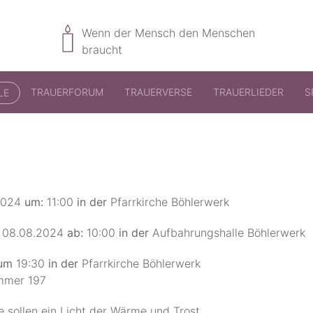
Wenn der Mensch den Menschen
braucht
TRAUERFORUM
TRAUERVERSE
TRAUERLIEDER
S
LE
2024
um:
11:00
in der
Pfarrkirche Böhlerwerk
08.08.2024
ab:
10:00
in der
Aufbahrungshalle Böhlerwerk
um
19:30
in der
Pfarrkirche Böhlerwerk
ummer 197
 sollen ein Licht der Wärme und Trost