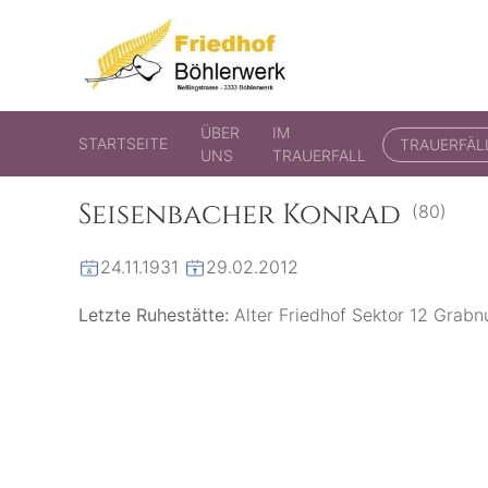
Friedhof Böhlerwerk
der virtuelle Friedhof von Böhlerwerk
ÜBER
IM
STARTSEITE
TRAUERFÄL
UNS
TRAUERFALL
Seisenbacher Konrad
(80)
24.11.1931
29.02.2012
Letzte Ruhestätte:
Alter Friedhof Sektor 12 Gra