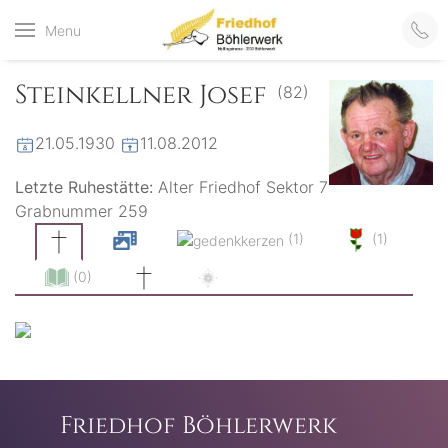
Friedhof
Menu
der virtuelle Friedhof
von Böhlerwerk
Böhlerwerk
Steinkellner Josef
(82)
21.05.1930
11.08.2012
Letzte Ruhestätte:
Alter Friedhof Sektor 7
Grabnummer 259
(1)
(1)
(0)
Friedhof Böhlerwerk