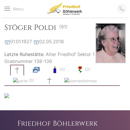
Friedhof
Menu
der virtuelle Friedhof
von Böhlerwerk
Böhlerwerk
Stöger Poldi
(91)
01.01.1927
02.05.2018
Letzte Ruhestätte:
Alter Friedhof Sektor 1
Grabnummer 138-139
(0)
(0)
(0)
Friedhof Böhlerwerk