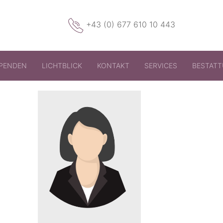
+43 (0) 677 610 10 443
PENDEN
LICHTBLICK
KONTAKT
SERVICES
BESTAT