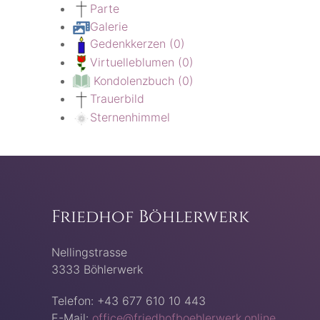
Parte
Galerie
Gedenkkerzen
(0)
Virtuelleblumen
(0)
Kondolenzbuch
(0)
Trauerbild
Sternenhimmel
Friedhof Böhlerwerk
Nellingstrasse
3333 Böhlerwerk
Telefon: +43 677 610 10 443
E-Mail:
office@friedhofboehlerwerk.online