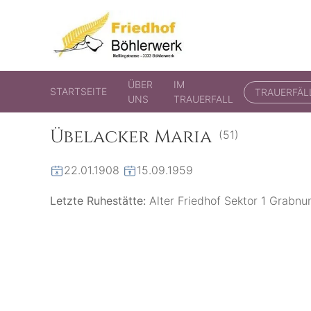
Friedhof Böhlerwerk
der virtuelle Friedhof von Böhlerwerk
ÜBER
IM
STARTSEITE
TRAUERFÄL
UNS
TRAUERFALL
Übelacker Maria
(51)
22.01.1908
15.09.1959
Letzte Ruhestätte:
Alter Friedhof Sektor 1 Grabn