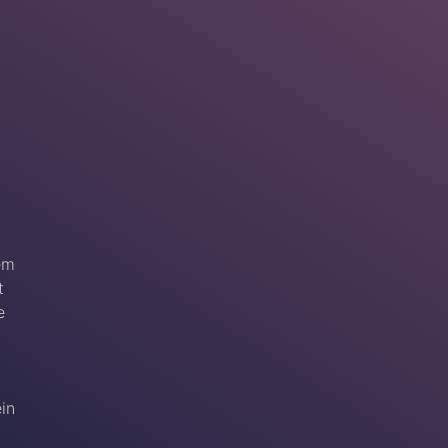
em
t
e
ein