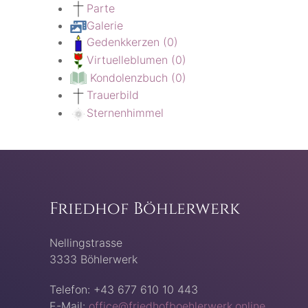
Parte
Galerie
Gedenkkerzen
(0)
Virtuelleblumen
(0)
Kondolenzbuch
(0)
Trauerbild
Sternenhimmel
Friedhof Böhlerwerk
Nellingstrasse
3333 Böhlerwerk
Telefon: +43 677 610 10 443
E-Mail:
office@friedhofboehlerwerk.online