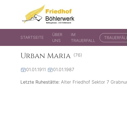
Friedhof Böhlerwerk
der virtuelle Friedhof von Böhlerwerk
ÜBER
IM
STARTSEITE
TRAUERFÄL
UNS
TRAUERFALL
Urban Maria
(76)
01.01.1911
01.01.1987
Letzte Ruhestätte:
Alter Friedhof Sektor 7 Grab