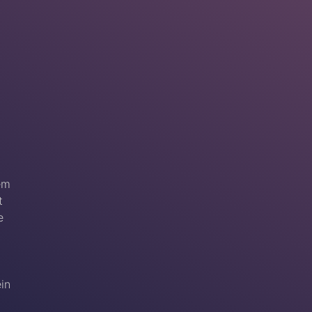
em
t
e
ein