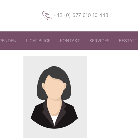
+43 (0) 677 610 10 443
PENDEN
LICHTBLICK
KONTAKT
SERVICES
BESTAT