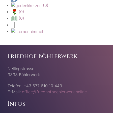
(0)
(0)
(0)
Friedhof Böhlerwerk
Nellingstrasse
3333 Böhlerwerk
Telefon: +43 677 610 10 443
E-Mail:
office@friedhofboehlerwerk.online
Infos