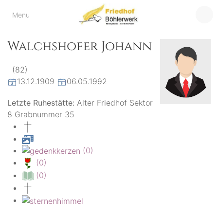
Friedhof
Menu
der virtuelle Friedhof
von Böhlerwerk
Böhlerwerk
Walchshofer Johann
(82)
13.12.1909
06.05.1992
Letzte Ruhestätte:
Alter Friedhof Sektor
8 Grabnummer 35
(0)
(0)
(0)