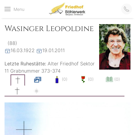
Friedhof
Menu
der virtuelle Friedhof
von Böhlerwerk
Böhlerwerk
Wasinger Leopoldine
(88)
16.03.1922
19.01.2011
Letzte Ruhestätte:
Alter Friedhof Sektor
11 Grabnummer 373-374
(0)
(0)
(0)