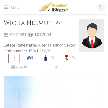
Friedhof
Menu
der virtuelle Friedhof
von Böhlerwerk
Böhlerwerk
Wicha Helmut
(83)
01.01.1921
01.01.2004
Letzte Ruhestätte:
Alter Friedhof Sektor 1
Grabnummer 150/1-150/2
(0)
(0)
(0)