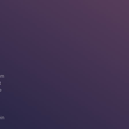
em
t
e
ein