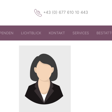
+43 (0) 677 610 10 443
PENDEN
LICHTBLICK
KONTAKT
SERVICES
BESTAT