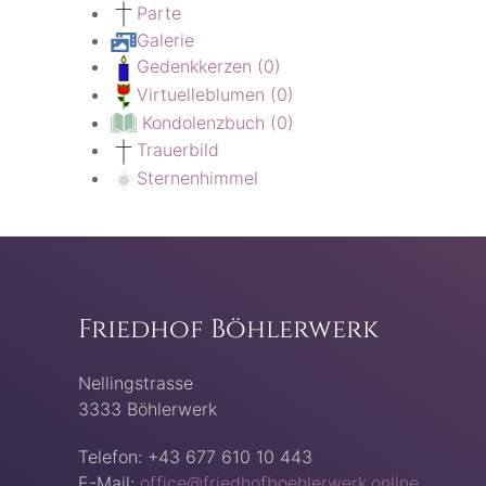
Parte
Galerie
Gedenkkerzen
(0)
Virtuelleblumen
(0)
Kondolenzbuch
(0)
Trauerbild
Sternenhimmel
Friedhof Böhlerwerk
Nellingstrasse
3333 Böhlerwerk
Telefon: +43 677 610 10 443
E-Mail:
office@friedhofboehlerwerk.online