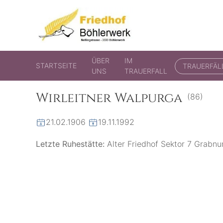
Friedhof Böhlerwerk
der virtuelle Friedhof von Böhlerwerk
ÜBER
IM
STARTSEITE
TRAUERFÄL
UNS
TRAUERFALL
Wirleitner Walpurga
(86)
21.02.1906
19.11.1992
Letzte Ruhestätte:
Alter Friedhof Sektor 7 Grab