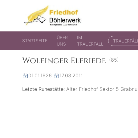
Friedhof Böhlerwerk
der virtuelle Friedhof von Böhlerwerk
ÜBER
IM
STARTSEITE
TRAUERFÄL
UNS
TRAUERFALL
Wolfinger Elfriede
(85)
01.01.1926
17.03.2011
Letzte Ruhestätte:
Alter Friedhof Sektor 5 Grab