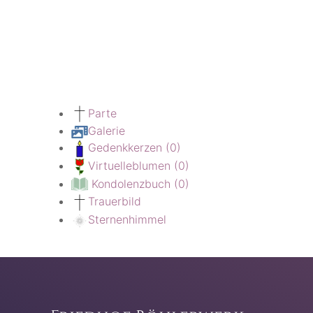
Parte
Galerie
Gedenkkerzen
(0)
Virtuelleblumen
(0)
Kondolenzbuch
(0)
Trauerbild
Sternenhimmel