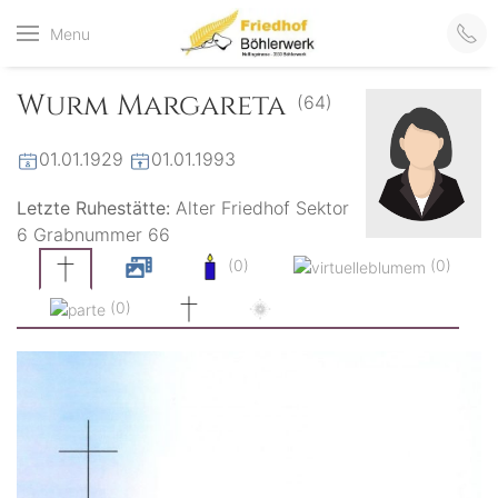
Friedhof
Menu
der virtuelle Friedhof
von Böhlerwerk
Böhlerwerk
Wurm Margareta
(64)
01.01.1929
01.01.1993
Letzte Ruhestätte:
Alter Friedhof Sektor
6 Grabnummer 66
(0)
(0)
(0)